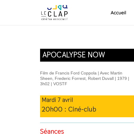
Accueil
APOCALYPSE NOW
Film de Francis Ford Coppola | Avec Martin
Sheen, Frederic Forrest, Robert Duvall | 1979 |
3h02 | VOSTF
Mardi 7 avril
20h00 :
Ciné-club
Séances