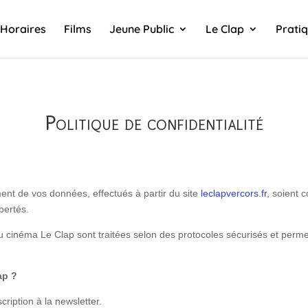
Horaires
Films
Jeune Public
Le Clap
Prati
Politique de confidentialité
ment de vos données, effectués à partir du site
leclapvercors.fr
, soient 
bertés.
 du cinéma Le Clap sont traitées selon des protocoles sécurisés et per
ap ?
cription à la newsletter.