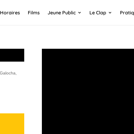
Horaires
Films
Jeune Public
Le Clap
Prati
 Galocha,