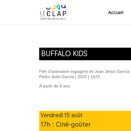
Accueil
BUFFALO KIDS
Film d’animation espagnol de Juan Jesús García
Pedro Solis García | 2025 | 1h23
À partir de 6 ans
Vendredi 15 août
17h : Ciné-goûter