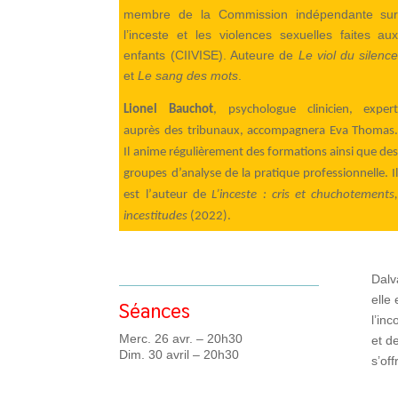
membre de la Commission indépendante su
l’inceste et les violences sexuelles faites au
enfants (CIIVISE). Auteure de
Le viol du silenc
et
Le sang des mots
.
Lionel Bauchot
, psychologue clinicien, exper
auprès des tribunaux, accompagnera Eva Thomas
Il anime régulièrement des formations ainsi que de
groupes d’analyse de la pratique professionnelle. I
est
l’
auteur de
L’inceste : cris et chuchotements
incestitudes
(2022).
Dalv
elle
Séances
l’in
Merc. 26 avr. – 20h30
et d
Dim. 30 avril – 20h30
s’off