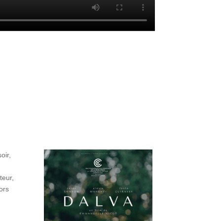
oir,
teur,
ors