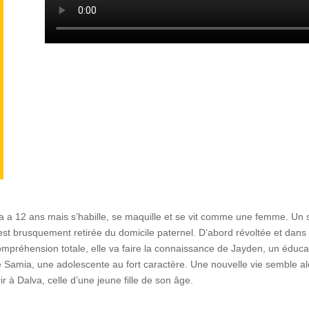
r
x
e
t
.
s
l
,
a a 12 ans mais s’habille, se maquille et se vit comme une femme. Un s
 est brusquement retirée du domicile paternel. D’abord révoltée et dans
compréhension totale, elle va faire la connaissance de Jayden, un éduca
e Samia, une adolescente au fort caractère. Une nouvelle vie semble al
rir à Dalva, celle d’une jeune fille de son âge.