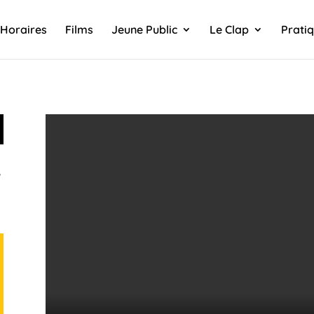
Horaires
Films
Jeune Public
Le Clap
Prati
,
a
,