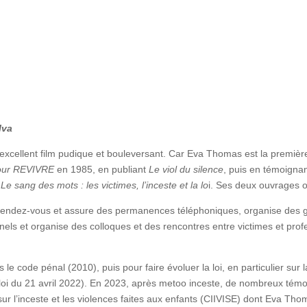
lva
cellent film pudique et bouleversant. Car Eva Thomas est la première f
our REVIVRE
en 1985, en publiant
Le viol du silence
, puis en témoignan
2
Le sang des mots : les victimes, l’inceste et la lo
i. Ses deux ouvrages 
r rendez-vous et assure des permanences téléphoniques, organise des 
nnels et organise des colloques et des rencontres entre victimes et prof
ns le code pénal (2010), puis pour faire évoluer la loi, en particulier su
 (loi du 21 avril 2022). En 2023, après metoo inceste, de nombreux tém
r l’inceste et les violences faites aux enfants (CIIVISE) dont Eva Tho