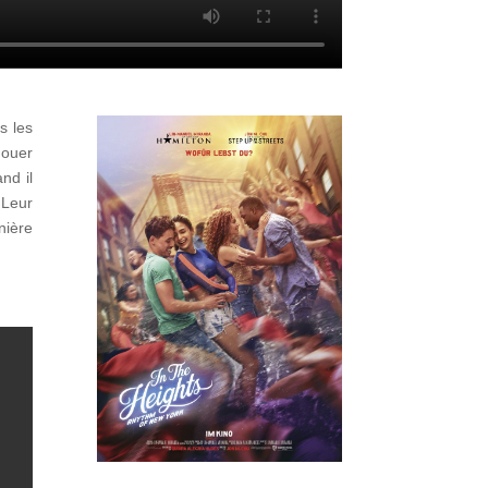
s les
nouer
nd il
 Leur
nière