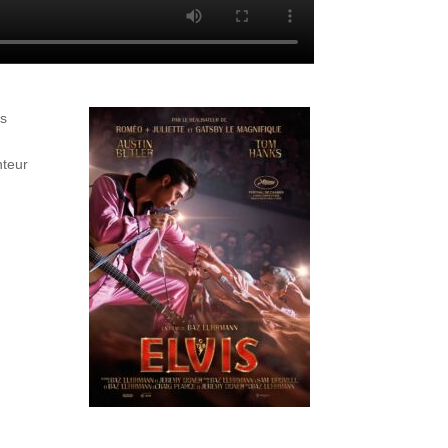
ts
nteur