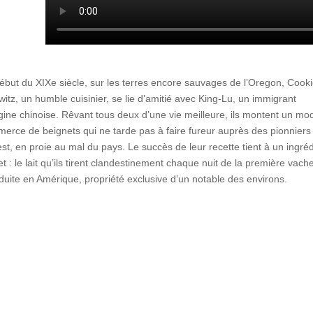
ébut du XIXe siècle, sur les terres encore sauvages de l’Oregon, Cook
witz, un humble cuisinier, se lie d’amitié avec King-Lu, un immigrant
igine chinoise. Rêvant tous deux d’une vie meilleure, ils montent un mo
erce de beignets qui ne tarde pas à faire fureur auprès des pionniers
est, en proie au mal du pays. Le succès de leur recette tient à un ingré
et : le lait qu’ils tirent clandestinement chaque nuit de la première vach
oduite en Amérique, propriété exclusive d’un notable des environs.