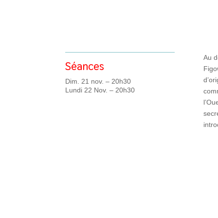
Au d
Séances
Figo
d’or
Dim. 21 nov. – 20h30
Lundi 22 Nov. – 20h30
comm
l’Ou
secr
intr