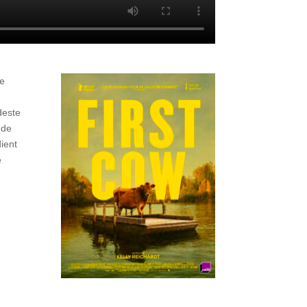
ie
deste
 de
dient
e