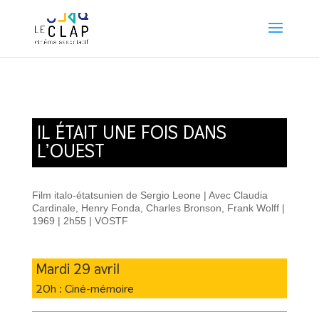
IL ÉTAIT UNE FOIS DANS
L’OUEST
Film italo-étatsunien de Sergio Leone | Avec Claudia
Cardinale, Henry Fonda, Charles Bronson, Frank Wolff |
1969 | 2h55 | VOSTF
Mardi 29 avril
20h : Ciné-mémoire