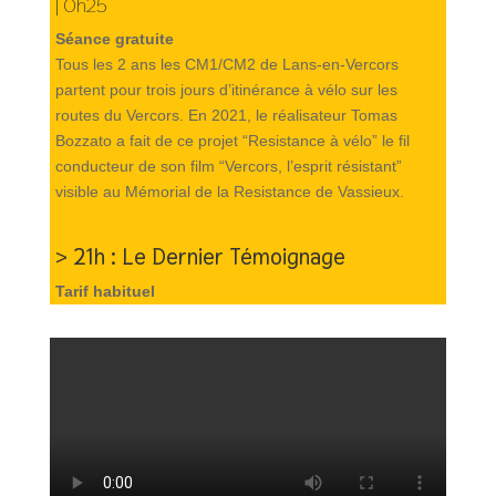
| 0h25
Séance gratuite
Tous les 2 ans les CM1/CM2 de Lans-en-Vercors
partent pour trois jours d’itinérance à vélo sur les
routes du Vercors. En 2021, le réalisateur Tomas
Bozzato a fait de ce projet “Resistance à vélo” le fil
conducteur de son film “Vercors, l’esprit résistant”
visible au Mémorial de la Resistance de Vassieux.
> 21h : Le Dernier Témoignage
Tarif habituel