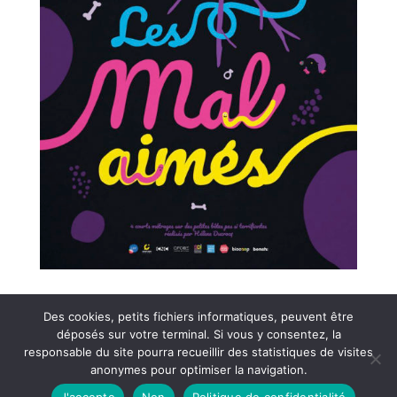
Des cookies, petits fichiers informatiques, peuvent être
déposés sur votre terminal. Si vous y consentez, la
responsable du site pourra recueillir des statistiques de visites
Cinéma le clap vercors 2021 © – Tous droits réservés |
anonymes pour optimiser la navigation.
Mentions légales
|
Politique de confidentialité
J'accepte
Non
Politique de confidentialité