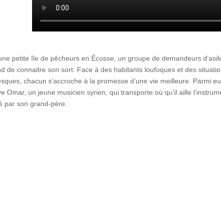
une petite île de pêcheurs en Écosse, un groupe de demandeurs d’asil
nd de connaitre son sort. Face à des habitants loufoques et des situati
sques, chacun s’accroche à la promesse d’une vie meilleure. Parmi eu
ve Omar, un jeune musicien syrien, qui transporte où qu’il aille l’instrum
é par son grand-père.