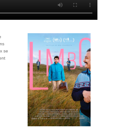
e
ons
x se
ent