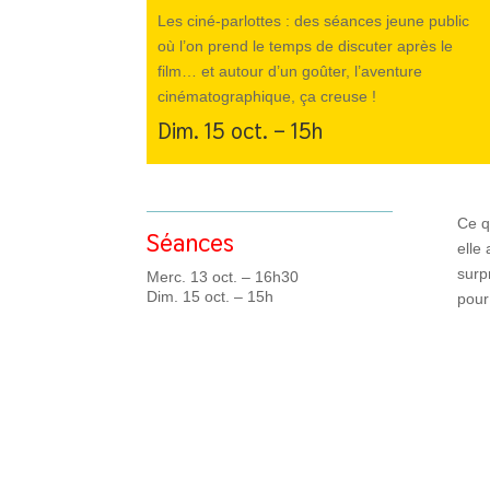
Les ciné-parlottes : des séances jeune public
où l’on prend le temps de discuter après le
film… et autour d’un goûter, l’aventure
cinématographique, ça creuse !
Dim. 15 oct. – 15h
Ce q
Séances
elle
surpr
Merc. 13 oct. – 16h30
Dim. 15 oct. – 15h
pour