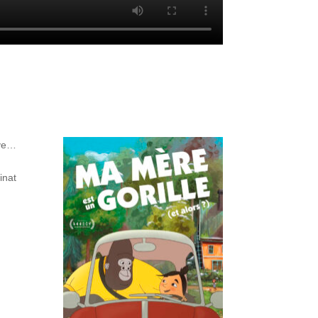
ive…
inat