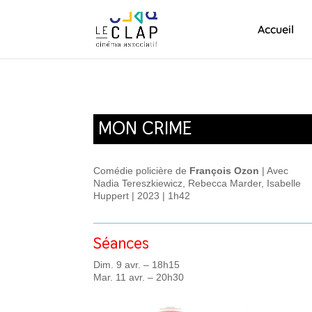
Accueil
MON CRIME
Comédie policière de
François Ozon
| Avec
Nadia Tereszkiewicz, Rebecca Marder, Isabelle
Huppert | 2023 | 1h42
Séances
Dim. 9 avr. – 18h15
Mar. 11 avr. – 20h30