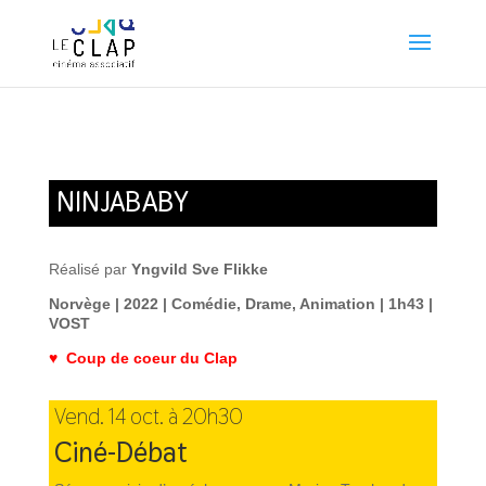
NINJABABY
Réalisé par
Yngvild Sve Flikke
Norvège | 2022 | Comédie, Drame, Animation | 1h43 |
VOST
♥ Coup de coeur du Clap
Vend. 14 oct. à 20h30
Ciné-Débat