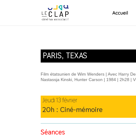
Accueil
PARIS, TEXAS
Film étatsunien de Wim Wenders | Avec Harry De
Nastassja Kinski, Hunter Carson | 1984 | 2h28 |
Jeudi 13 février
20h : Ciné-mémoire
Séances