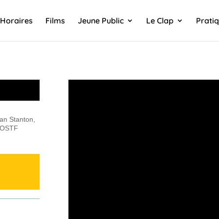
Horaires
Films
Jeune Public
Le Clap
Prati
an Stanton,
 VOSTF