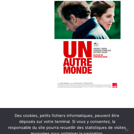
Des cookies, petits fichiers informatiques, peuvent être
déposés sur votre terminal. Si vous y consentez, la
responsable du site pourra recueillir des statistiques de visites
Cinéma le clap vercors 2021 © – Tous droits réservés |
anonymes pour optimiser la navigation.