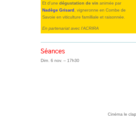
Et d’une
dégustation de vin
animée par
Nadège Grisard
, vigneronne en Combe de
Savoie en viticulture familliale et raisonnée.
En partenariat avec l’ACRIRA
Séances
Dim. 6 nov. – 17h30
Cinéma le clap