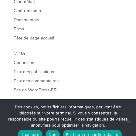
Ciné-débat
Ciné-rencontre
Documentaire
Films
Tête de page accueil
Méta
Connexion
Flux des publications
Flux des commentaires
Site de WordPress-FR
Des cookies, petits fichiers informatiques, peuvent être
déposés sur votre terminal. Si vous y consentez, la
responsable du site pourra recueillir des statistiques de visites
Cinéma le clap vercors 2021 © – Tous droits réservés |
anonymes pour optimiser la navigation.
Mentions légales
|
Politique de confidentialité
J'accepte
Non
Politique de confidentialité