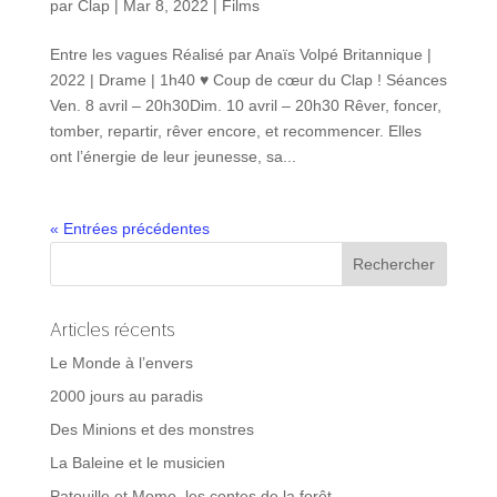
par
Clap
|
Mar 8, 2022
|
Films
Entre les vagues Réalisé par Anaïs Volpé Britannique |
2022 | Drame | 1h40 ♥ Coup de cœur du Clap ! Séances
Ven. 8 avril – 20h30Dim. 10 avril – 20h30 Rêver, foncer,
tomber, repartir, rêver encore, et recommencer. Elles
ont l’énergie de leur jeunesse, sa...
« Entrées précédentes
Articles récents
Le Monde à l’envers
2000 jours au paradis
Des Minions et des monstres
La Baleine et le musicien
Patouille et Momo, les contes de la forêt