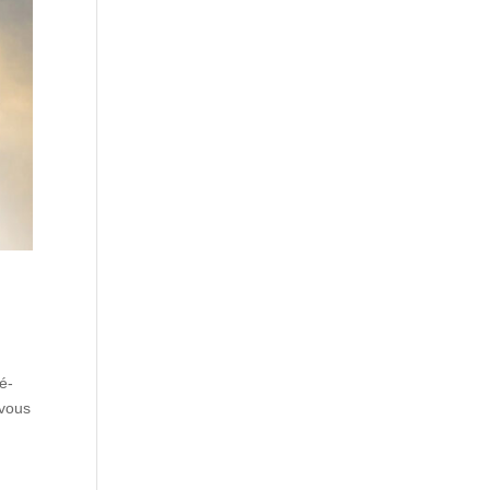
é-
-vous