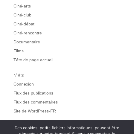
Ciné-arts
Ciné-club
Ciné-débat
Ciné-rencontre
Documentaire
Films
Tête de page accueil
Méta
Connexion
Flux des publications
Flux des commentaires
Site de WordPress-FR
Des cookies, petits fichiers informatiques, peuvent être
déposés sur votre terminal. Si vous y consentez, la