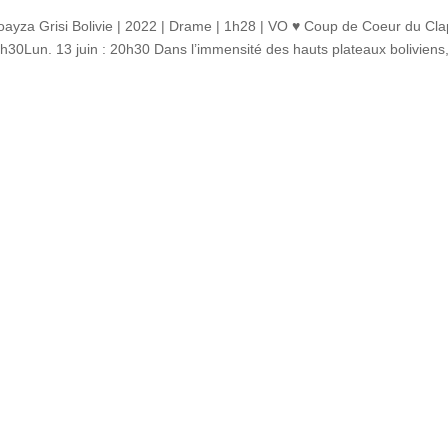
oayza Grisi Bolivie | 2022 | Drame | 1h28 | VO ♥ Coup de Coeur du Cla
0h30Lun. 13 juin : 20h30 Dans l’immensité des hauts plateaux boliviens